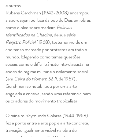
e outros.
Rubens Gerchman (1942-2008) encampou 
a abordagem política da pop de Dias em obras 
como o óleo sobre madeira 
Policiais 
Identificados na Chacina
, de sua 
série 
Registro Policial
 (1968), testemunho de um 
ano tenso marcado por protestos em todo o 
mundo. Elegendo como temas questões 
sociais como o difícil trânsito interclassista na 
época do regime militar e o isolamento social 
(em 
Caixa do Homem Só II
, de 1967), 
Gerchman se notabilizou por uma arte 
engajada e criativa, sendo uma referência para 
os criadores do movimento tropicalista.
O mineiro Raymundo Colares (1944-1968) 
fez a ponte entre a arte pop e a arte concreta, 
transição igualmente visível na obra do 