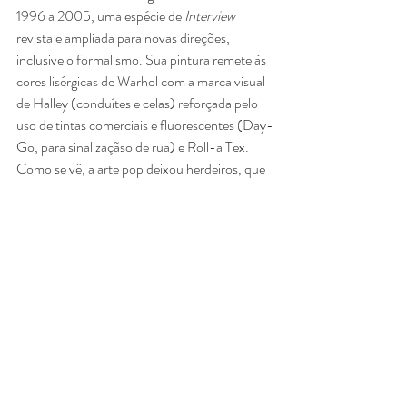
1996 a 2005, uma espécie de 
Interview
revista e ampliada para novas direções, 
inclusive o formalismo. Sua pintura remete às 
cores lisérgicas de Warhol com a marca visual 
de Halley (conduítes e celas) reforçada pelo 
uso de tintas comerciais e fluorescentes (Day-
Go, para sinalizaçãso de rua) e Roll-a Tex. 
Como se vê, a arte pop deixou herdeiros, que 
refletem sobre a crise da sociedade 
tecnológica com o mesmo talento de seus 
antecessores." - Antonio Gonçalves Filho
Confira as imagens do evento de inauguração 
das duas exposições que aconteceram na 
galeria Millan em 08/07/2023 
aqui
.