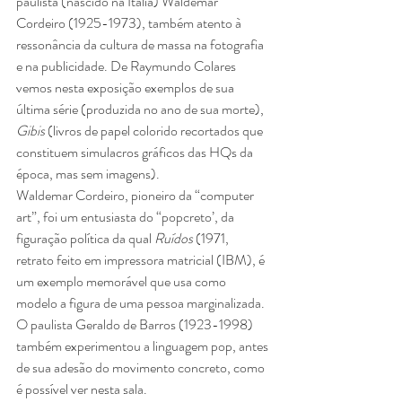
paulista (nascido na Itália) Waldemar 
Cordeiro (1925-1973), também atento à 
ressonância da cultura de massa na fotografia 
e na publicidade. De Raymundo Colares 
vemos nesta exposição exemplos de sua 
última série (produzida no ano de sua morte), 
Gibis
 (livros de papel colorido recortados que 
constituem simulacros gráficos das HQs da 
época, mas sem imagens).
Waldemar Cordeiro, pioneiro da “computer 
art”, foi um entusiasta do “popcreto’, da 
figuração política da qual 
Ruídos
 (1971, 
retrato feito em impressora matricial (IBM), é 
um exemplo memorável que usa como 
modelo a figura de uma pessoa marginalizada. 
O paulista Geraldo de Barros (1923-1998) 
também experimentou a linguagem pop, antes 
de sua adesão do movimento concreto, como 
é possível ver nesta sala.