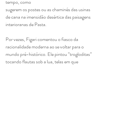
tempo, como
sugerem os postes ou as chaminés das usinas 
de cana na imensidão desértica das paisagens 
interioranas de Pasta.
Por vezes, Figari comentou o fiasco da 
racionalidade moderna ao se voltar para o 
mundo pré-histórico. Ele pintou “trogloditas” 
tocando flautas sob a lua, telas em que 
inexiste distinção entre mundo natural e 
sobrenatural. Nelas, tudo parece deformado, 
fora de lugar, como um esboço bonnardiano 
de seu credo panteísta nas formas vagas, 
imprecisas. Enfim, Figari pintou sensações. O 
ombú, símbolo monumental da paisagem dos 
pampas uruguaios, não parece só uma árvore 
em suas pinturas, mas uma entidade que 
sugere animismo.