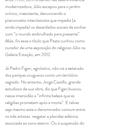
modernizadora, Júlio escapou para o jardim 
onírico, inexistente, denunciando o 
preconceito interclassista que impedia (e 
ainda impede) os deserdados sociais de sonhar
com “o mundo embrulhado para presente”. 
Aliás, foi esse o título que Pasta cunhou como 
curador de uma exposição do religioso Júlio na 
Galeria Estação, em 2012.
Já Pedro Figari, agnóstico, não via a extensão 
dos pampas uruguaios como um território 
sagrado. No entanto, Jorge Castillo, grande 
estudioso de sua obra, diz que Figari buscou 
nessa imensidão a “infinita beleza que as 
religiões prometem após a morte”. E talvez 
seja mesmo este o denominador comum entre 
os três artistas: resgatar a placidez edênica 
associada ao sono eterno. Ou à suspensão do 