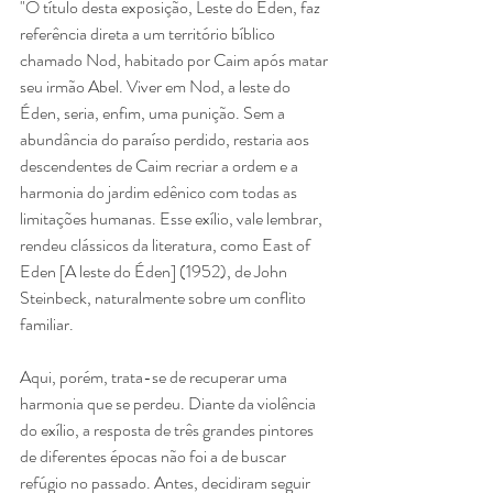
"O título desta exposição, Leste do Éden, faz 
referência direta a um território bíblico 
chamado Nod, habitado por Caim após matar 
seu irmão Abel. Viver em Nod, a leste do 
Éden, seria, enfim, uma punição. Sem a 
abundância do paraíso perdido, restaria aos 
descendentes de Caim recriar a ordem e a 
harmonia do jardim edênico com todas as 
limitações humanas. Esse exílio, vale lembrar, 
rendeu clássicos da literatura, como East of 
Eden [A leste do Éden] (1952), de John 
Steinbeck, naturalmente sobre um conflito 
familiar.
Aqui, porém, trata-se de recuperar uma 
harmonia que se perdeu. Diante da violência 
do exílio, a resposta de três grandes pintores 
de diferentes épocas não foi a de buscar 
refúgio no passado. Antes, decidiram seguir 