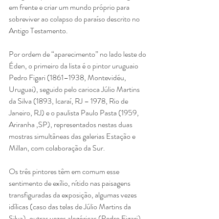
em frente e criar um mundo próprio para 
sobreviver ao colapso do paraíso descrito no 
Antigo Testamento.
Por ordem de “aparecimento” no lado leste do 
Éden, o primeiro da lista é o pintor uruguaio 
Pedro Figari (1861–1938, Montevidéu, 
Uruguai), seguido pelo carioca Júlio Martins 
da Silva (1893, Icaraí, RJ – 1978, Rio de 
Janeiro, RJ) e o paulista Paulo Pasta (1959, 
Ariranha ,SP), representados nestas duas 
mostras simultâneas das galerias Estação e 
Millan, com colaboração da Sur.
Os três pintores têm em comum esse 
sentimento de exílio, nítido nas paisagens 
transfiguradas da exposição, algumas vezes 
idílicas (caso das telas de Júlio Martins da 
Silva), outras vezes alegóricas (Pedro Figari) 