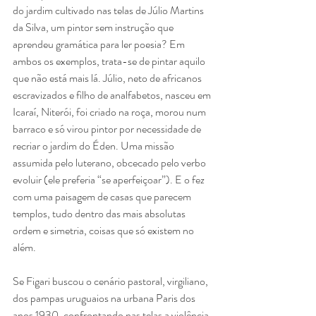
do jardim cultivado nas telas de Júlio Martins 
da Silva, um pintor sem instrução que 
aprendeu gramática para ler poesia? Em 
ambos os exemplos, trata-se de pintar aquilo 
que não está mais lá. Júlio, neto de africanos 
escravizados e filho de analfabetos, nasceu em 
Icaraí, Niterói, foi criado na roça, morou num 
barraco e só virou pintor por necessidade de 
recriar o jardim do Éden. Uma missão 
assumida pelo luterano, obcecado pelo verbo 
evoluir (ele preferia “se aperfeiçoar”). E o fez 
com uma paisagem de casas que parecem 
templos, tudo dentro das mais absolutas 
ordem e simetria, coisas que só existem no 
além.
Se Figari buscou o cenário pastoral, virgiliano, 
dos pampas uruguaios na urbana Paris dos 
anos 1930, confrontando nas telas a violência 