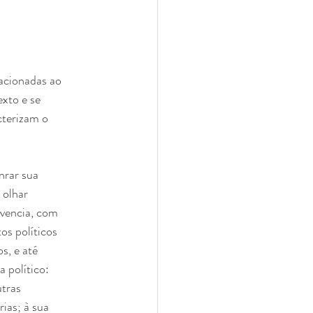
lacionadas ao
xto e se
cterizam o
nrar sua
 olhar
vivencia, com
os políticos
s, e até
 político:
utras
rias; à sua