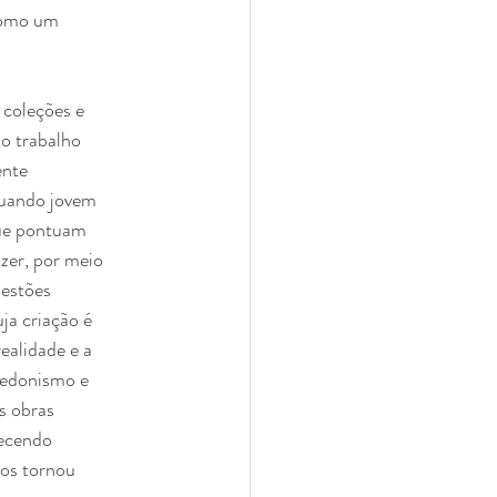
 como um
 coleções e
do trabalho
ente
 quando jovem
que pontuam
azer, por meio
uestões
uja criação é
ealidade e a
 hedonismo e
s obras
recendo
nos tornou