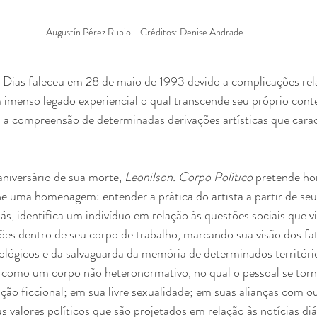
Augustín Pérez Rubio - Créditos: Denise Andrade
a Dias faleceu em 28 de maio de 1993 devido a complicações re
imenso legado experiencial o qual transcende seu próprio conte
 a compreensão de determinadas derivações artísticas que cara
niversário de sua morte, 
Leonilson. Corpo Político
 pretende ho
e uma homenagem: entender a prática do artista a partir de seu
liás, identifica um indivíduo em relação às questões sociais que 
ões dentro de seu corpo de trabalho, marcando sua visão dos fat
cológicos e da salvaguarda da memória de determinados território
como um corpo não heteronormativo, no qual o pessoal se torna
ão ficcional; em sua livre sexualidade; em suas alianças com o
s valores políticos que são projetados em relação às notícias diá