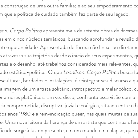
m a construção de uma outra família; e ao seu empoderamento
em que a política de cuidado também faz parte de seu legado.
son. Corpo Político
 apresenta mais de setenta obras de diversas
das em cinco núcleos temáticos, buscando aprofundar a revisão 
 contemporaneidade. Apresentada de forma não linear ou diretam
o atravessa sua trajetória desde o início de seus experimentos,
rtes e o desenho, até trabalhos considerados mais relevantes, 
ado estético-político. O que 
Leonilson. Corpo Político
 busca f
esculturas, bordados e instalações, é reintegrar seu discurso a q
a imagem de um artista solitário, introspectivo e melancólico, c
 amores platônicos. Em vez disso, confronta essa visão com a r
ia comprometida, disruptiva, jovial e enérgica, situada entre o
 dos anos 1980 e a reinvindicação queer, nas quais muitas de sua
je. Uma nova leitura da herança de um artista que continua ofe
ficado surge à luz do presente, em um mundo em colapso, que 