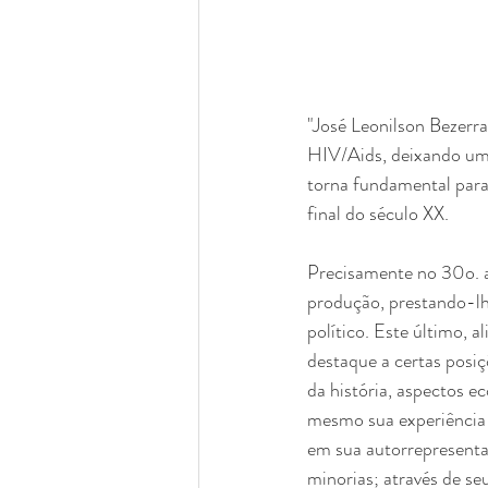
"José Leonilson Bezerr
HIV/Aids, deixando um 
torna fundamental para
final do século XX.
Precisamente no 30o. a
produção, prestando-lh
político. Este último, a
destaque a certas posiç
da história, aspectos e
mesmo sua experiência 
em sua autorrepresentaç
minorias; através de seu