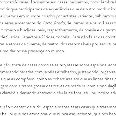
m constrói casas. Pensemos em casas, pensemos, como lembra 
rmitir que participemos de experiências que de outro modo não 
as vivemos em mundos criados por artistas variados, habitamos 
 os seres encantados do 
Torto Arado
, de Itamar Vieira Jr. Passam
e Homero e Euclides, pais, respectivamente, da poesia e da geome
de Clarice Lispector e Orides Fontela. Para não falar das const
es e atores de cinema, de teatro, dos responsáveis por escultura,
a moldar nossa presença no mundo. 
ição, trata de casas como se as projetasse sobre espelhos, ach
omerando paredes com janelas e telhados, justapondo, organiz
s que as compõem, como as coberturas em que as linhas finas do
jogam com a trama grossa das traves de madeira, com a ondulaçã
a clarabóia deixando entrever o céu lá de fora, azul ou incendiado
a, são o centro de tudo, especialmente essas casas que trazemos
 Fellini que nos emociona, que nunca esquecemos, que nos hab