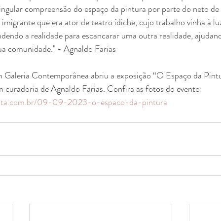
singular compreensão do espaço da pintura por parte do neto 
migrante que era ator de teatro ídiche, cujo trabalho vinha à luz
endendo a realidade para escancarar uma outra realidade, ajudan
sua comunidade." - Agnaldo Farias
aleria Contemporânea abriu a exposição “O Espaço da Pintur
 curadoria de Agnaldo Farias. Confira as fotos do evento: 
uta.com.br/09-09-2023-o-espaco-da-pintura