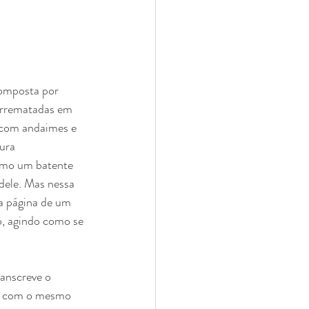
composta por 
 arrematadas em 
 com andaimes e 
ura 
omo um batente 
dele. Mas nessa 
a página de um 
io, agindo como se 
ranscreve o 
s, com o mesmo 