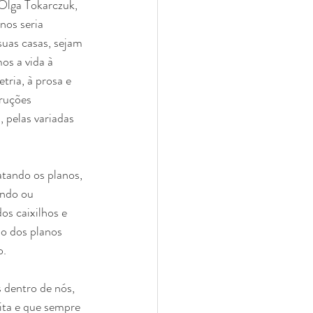
Olga Tokarczuk, 
nos seria 
suas casas, sejam 
os a vida à 
tria, à prosa e 
ruções 
 pelas variadas 
atando os planos, 
ando ou 
s caixilhos e 
o dos planos 
. 
 dentro de nós, 
ita e que sempre 