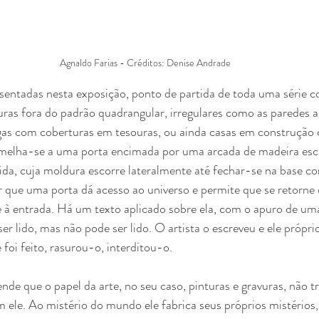
Agnaldo Farias - Créditos: Denise Andrade
sentadas nesta exposição, ponto de partida de toda uma série 
turas fora do padrão quadrangular, irregulares como as paredes
igas com coberturas em tesouras, ou ainda casas em construção
semelha-se a uma porta encimada por uma arcada de madeira esc
da, cuja moldura escorre lateralmente até fechar-se na base c
ar que uma porta dá acesso ao universo e permite que se retorne 
e à entrada. Há um texto aplicado sobre ela, com o apuro de um
ser lido, mas não pode ser lido. O artista o escreveu e ele própr
 foi feito, rasurou-o, interditou-o.
de que o papel da arte, no seu caso, pinturas e gravuras, não t
m ele. Ao mistério do mundo ele fabrica seus próprios mistério