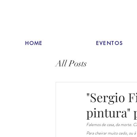
HOME
EVENTOS
All Posts
"Sergio 
pintura" 
Falemos de casa, da morte. Ca
Para cheirar muito cedo, ou à