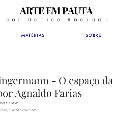
MATÉRIAS
SOBRE
Fingermann - O espaço da
por Agnaldo Farias
sas são rosas
 noite, quando a esperança