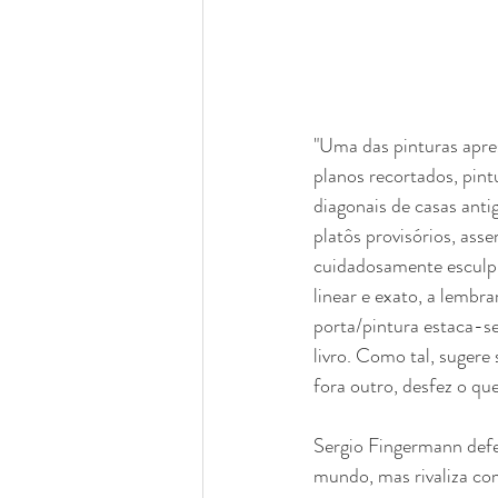
"Uma das pinturas apre
planos recortados, pin
diagonais de casas ant
platôs provisórios, as
cuidadosamente esculpi
linear e exato, a lembr
porta/pintura estaca-s
livro. Como tal, sugere 
fora outro, desfez o que
Sergio Fingermann defen
mundo, mas rivaliza co