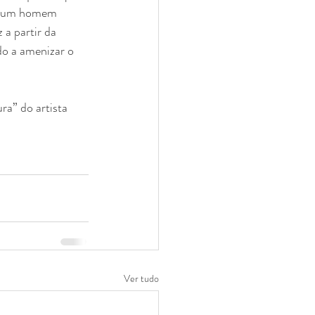
de um homem 
 a partir da 
do a amenizar o 
a” do artista 
Ver tudo