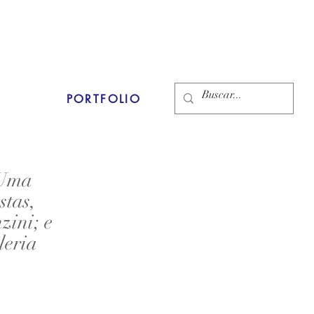
PORTFOLIO
 Uma
stas,
zini; e
leria