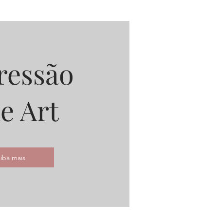
ressão
e Art
iba mais