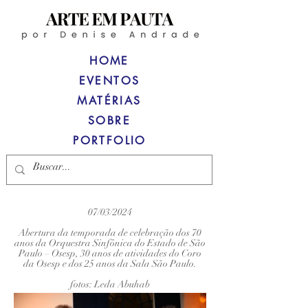
HOME
EVENTOS
MATÉRIAS
SOBRE
PORTFOLIO
07/03/2024
Abertura da temporada de celebração dos 70
anos da Orquestra Sinfônica do Estado de São
Paulo – Osesp, 30 anos de atividades do Coro
da Osesp e dos 25 anos da Sala São Paulo.
fotos: Leda Abuhab