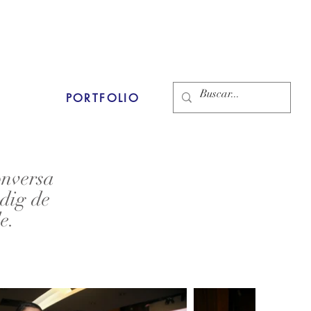
PORTFOLIO
onversa
edig de
e.