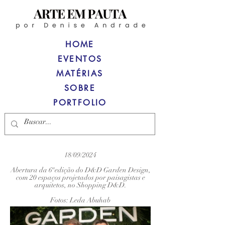
HOME
EVENTOS
MATÉRIAS
SOBRE
PORTFOLIO
18/09/2024
Abertura da 6ªedição do D&D Garden Design,
com 20 espaços projetados por paisagistas e
arquitetos, no Shopping D&D.
Fotos: Leda Abuhab