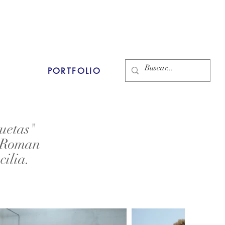
PORTFOLIO
uetas"
a Roman
ilia.