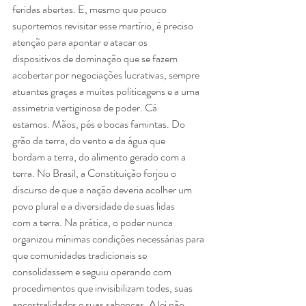
feridas abertas. E, mesmo que pouco
suportemos revisitar esse martírio, é preciso 
atenção para apontar e atacar os
dispositivos de dominação que se fazem 
acobertar por negociações lucrativas, sempre
atuantes graças a muitas politicagens e a uma 
assimetria vertiginosa de poder. Cá
estamos. Mãos, pés e bocas famintas. Do 
grão da terra, do vento e da água que
bordam a terra, do alimento gerado com a 
terra. No Brasil, a Constituição forjou o
discurso de que a nação deveria acolher um 
povo plural e a diversidade de suas lidas
com a terra. Na prática, o poder nunca 
organizou mínimas condições necessárias para
que comunidades tradicionais se 
consolidassem e seguiu operando com
procedimentos que invisibilizam todes, suas 
ancestralidades e suas sabenças. A lei não