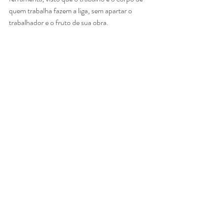
quem trabalha fazem a liga, sem apartar o 
trabalhador e o fruto de sua obra.
E as gentes que figuram em seus trabalhos, 
curiosamente, não nos fitam os olhos.
Estão a alongar o olhar: para a terra, para o 
meio do tempo? Quem sabe esperam o
que não há como prever – o eco da semente, 
a gota caindo no chão, a terra se
regenerando...? E aí, nesses instantes de 
devaneios, nos levam pelas mãos, para
experimentarmos a roça, o lugar, a terra, as 
ferramentas e o que se constitui em toda a
lida com a roça, que são aspectos 
fundamentais no fazer poético de Baroli, 
assim como
pontuou o artista Macuxi Jaider Esbell “A 
gente-roça não sabe conversar com quem não