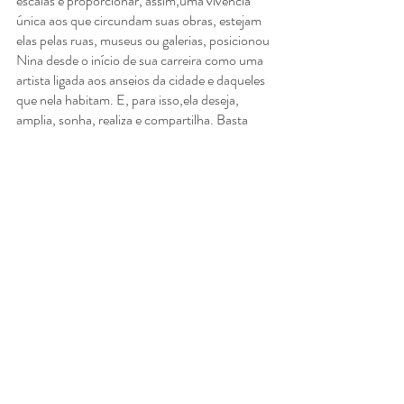
escalas e proporcionar, assim,uma vivência 
única aos que circundam suas obras, estejam 
elas pelas ruas, museus ou galerias, posicionou 
Nina desde o início de sua carreira como uma 
artista ligada aos anseios da cidade e daqueles 
que nela habitam. E, para isso,ela deseja, 
amplia, sonha, realiza e compartilha. Basta 
ver, sentir e viver suas cores e formas – e 
Suplementos
 é apenas um pedaço dessa 
maravilhosa experiência. 
Ana Carolina Ralston
curadora
Em 19/11/2023 a Zipper Galeria abriu a 
exposição "Suplementos" da artista Nina 
Pandolfo, com texto de Ana Carolina Ralston. 
Confira as fotos do evento: 
https://www.arteempauta.com.br/19-10-