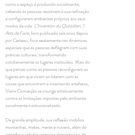
como o espaço é produzido socialmente, 
cabendo às pessoas resistirem à sua reificação 
e configurarem ambientes próprios aos seus 
modos de vida. 
L’Invention du Quotidien, 1. 
Arts de Faire
, livro publicado seis anos depois 
por Certeau, foca exatamente nas dinâmicas 
espaciais que as pessoas deflagram com suas 
práticas culturais, transformando 
cotidianamente os lugares instituídos. Mais do 
que pensar como as pessoas reconfiguram os 
lugares em que vivem ao lidarem com as 
coisas que encontram e inventando artefatos, 
Vieira Conceição se insurge artisticamente 
contra as limitações impostas pelo ambiente 
socialmente institucionalizado. 
De grande amplitude, sua reflexão mobiliza 
montanhas, matas, mares e nuvens, além de 
estradas e cidades, espaços domésticos e de 