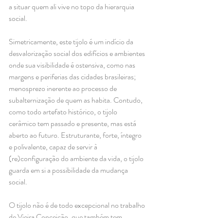
a situar quem ali vive no topo da hierarquia 
social. 
Simetricamente, este tijolo é um indício da 
desvalorização social dos edifícios e ambientes 
onde sua visibilidade é ostensiva, como nas 
margens e periferias das cidades brasileiras; 
menosprezo inerente ao processo de 
subalternização de quem as habita. Contudo, 
como todo artefato histórico, o tijolo 
cerâmico tem passado e presente, mas está 
aberto ao futuro. Estruturante, forte, íntegro 
e polivalente, capaz de servir à 
(re)configuração do ambiente da vida, o tijolo 
guarda em si a possibilidade da mudança 
social. 
O tijolo não é de todo excepcional no trabalho 
de Vieira Conceição, que também tem 