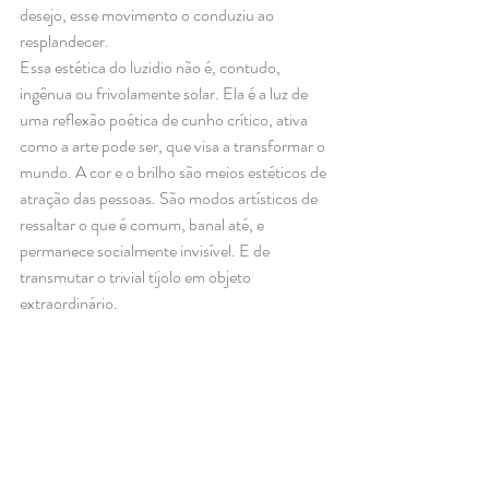
desejo, esse movimento o conduziu ao 
resplandecer. 
Essa estética do luzidio não é, contudo, 
ingênua ou frivolamente solar. Ela é a luz de 
uma reflexão poética de cunho crítico, ativa 
como a arte pode ser, que visa a transformar o 
mundo. A cor e o brilho são meios estéticos de 
atração das pessoas. São modos artísticos de 
ressaltar o que é comum, banal até, e 
permanece socialmente invisível. E de 
transmutar o trivial tijolo em objeto 
extraordinário. 
Para Vieira Conceição, o tijolo de prata é uma 
declaração de princípios. Metonimicamente, é 
a sua obra. Ele acredita na potência do tijolo e, 
mais especificamente, no tijolo de prata. 
Oxímoro objetal, seu excêntrico artefato 
opõe-se à cultura da precariedade, ao elogio 