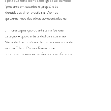
e pela sua forte identidade ligada ao Barroco 
(presente em casarios e igrejas) e às
identidades afro-brasileiras. Ao nos 
aproximarmos das obras apresentadas na
primeira exposição do artista na Galeria 
Estação – que o artista dedica à sua mãe
Maria do Carmo Alves Jardim e à memória do 
seu pai Dilson Pereira Ramalho –
notamos que essa experiência com o fazer da 
lapidação reflete no esmero do gesto
artístico, na medida em que ele se debruça na 
elaboração dos detalhes e minúcias,
presentes especialmente em estamparias de 
roupa, fundos de paisagem ou na
construção de espécies de ornamentos em 
volta ou em uma posição lateral às
pessoas retratadas.